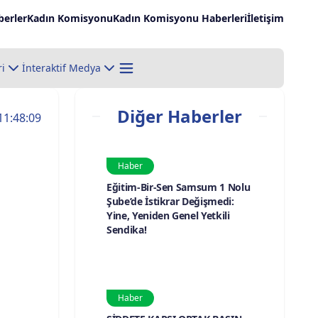
erler
Kadın Komisyonu
Kadın Komisyonu Haberleri
İletişim
ri
İnteraktif Medya
Diğer Haberler
11:48:09
Haber
Eğitim-Bir-Sen Samsum 1 Nolu
Şube’de İstikrar Değişmedi:
Yine, Yeniden Genel Yetkili
Sendika!
Haber