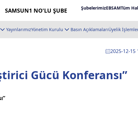
Şubelerimiz
EBSAM
Tüm Hab
SAMSUN1 NO'LU ŞUBE
Yayınlarımız
Yönetim Kurulu
Basın Açıklamaları
Üyelik İşlemle
2025-12-15 
ştirici Gücü Konferansı”
ı”