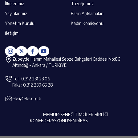
İlkelerimiz
Tüzüğümüz
Yayınlarımız
Basın Açıklamaları
Yönetim Kurulu
Kadın Komisyonu
İletişim
Zübeyde Hanım Mahallesi Sebze Bahçeleri Caddesi No:86
Altındağ - Ankara / TÜRKİYE
Tel : 0.312 231 23 06
Faks : 0.312 230 65 28
ebs@ebs.org.tr
MEMUR-SEN
EĞİTİMCİLER BİRLİĞİ
KONFEDERASYONU
SENDİKASI