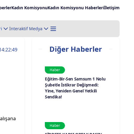
erler
Kadın Komisyonu
Kadın Komisyonu Haberleri
İletişim
ri
İnteraktif Medya
Diğer Haberler
14:22:49
Haber
Eğitim-Bir-Sen Samsum 1 Nolu
Şube’de İstikrar Değişmedi:
Yine, Yeniden Genel Yetkili
Sendika!
çalışana
Haber