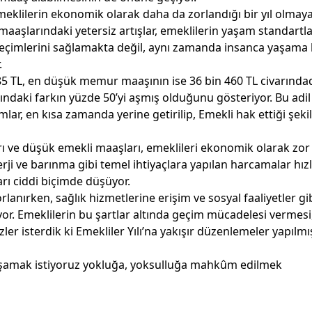
 emeklilerin ekonomik olarak daha da zorlandığı bir yıl olma
maaşlarındaki yetersiz artışlar, emeklilerin yaşam standartla
geçimlerini sağlamakta değil, aynı zamanda insanca yaşama 
.
85 TL, en düşük memur maaşının ise 36 bin 460 TL civarındad
sındaki farkın yüzde 50’yi aşmış olduğunu gösteriyor. Bu adil
ar, en kısa zamanda yerine getirilip, Emekli hak ettiği şeki
ı ve düşük emekli maaşları, emeklileri ekonomik olarak zor
rji ve barınma gibi temel ihtiyaçlara yapılan harcamalar hız
ları ciddi biçimde düşüyor.
rlanırken, sağlık hizmetlerine erişim ve sosyal faaliyetler gi
or. Emeklilerin bu şartlar altında geçim mücadelesi vermesi,
zler isterdik ki Emekliler Yılı’na yakışır düzenlemeler yapılmı
yaşamak istiyoruz yokluğa, yoksulluğa mahkûm edilmek