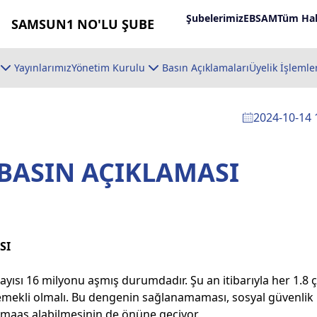
Şubelerimiz
EBSAM
Tüm Hab
SAMSUN1 NO'LU ŞUBE
Yayınlarımız
Yönetim Kurulu
Basın Açıklamaları
Üyelik İşlemle
2024-10-14 
BASIN AÇIKLAMASI
SI
ayısı 16 milyonu aşmış durumdadır. Şu an itibarıyla her 1.8 
r emekli olmalı. Bu dengenin sağlanamaması, sosyal güvenlik
 maaş alabilmesinin de önüne geçiyor.