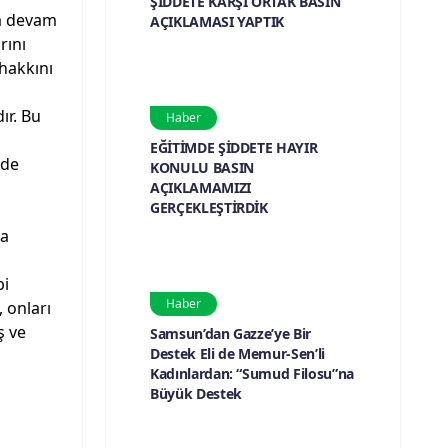
ŞİDDETE KARŞI ORTAK BASIN
ya devam
AÇIKLAMASI YAPTIK
rını
hakkını
ır. Bu
Haber
EĞİTİMDE ŞİDDETE HAYIR
lde
KONULU BASIN
AÇIKLAMAMIZI
GERÇEKLEŞTİRDİK
la
bi
Haber
 onları
ş ve
Samsun’dan Gazze’ye Bir
Destek Eli de Memur-Sen’li
Kadınlardan: “Sumud Filosu”na
Büyük Destek