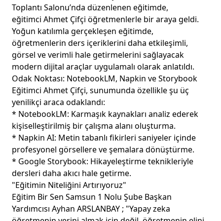
Toplantı Salonu’nda düzenlenen eğitimde,
eğitimci Ahmet Çifçi öğretmenlerle bir araya geldi.
Yoğun katılımla gerçekleşen eğitimde,
öğretmenlerin ders içeriklerini daha etkileşimli,
görsel ve verimli hale getirmelerini sağlayacak
modern dijital araçlar uygulamalı olarak anlatıldı.
Odak Noktası: NotebookLM, Napkin ve Storybook
Eğitimci Ahmet Çifçi, sunumunda özellikle şu üç
yenilikçi araca odaklandı:
* NotebookLM: Karmaşık kaynakları analiz ederek
kişiselleştirilmiş bir çalışma alanı oluşturma.
* Napkin AI: Metin tabanlı fikirleri saniyeler içinde
profesyonel görsellere ve şemalara dönüştürme.
* Google Storybook: Hikayeleştirme teknikleriyle
dersleri daha akıcı hale getirme.
"Eğitimin Niteliğini Artırıyoruz"
Eğitim Bir Sen Samsun 1 Nolu Şube Başkan
Yardımcısı Ayhan ARSLANBAY ; "Yapay zeka
öğretmenin yerini almak için değil, öğretmenin elini