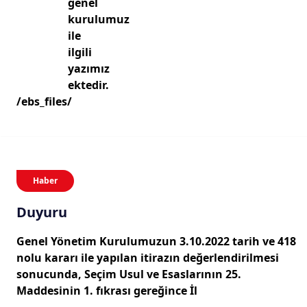
genel
kurulumuz
ile
ilgili
yazımız
ektedir.
/ebs_files/
Haber
Duyuru
Genel Yönetim Kurulumuzun 3.10.2022 tarih ve 418
nolu kararı ile yapılan itirazın değerlendirilmesi
sonucunda, Seçim Usul ve Esaslarının 25.
Maddesinin 1. fıkrası gereğince İl