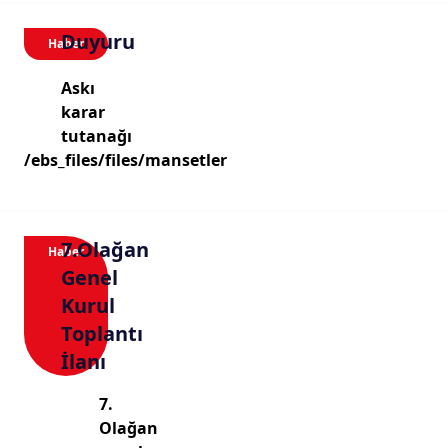
Duyuru
Haber
Askı
karar
tutanağı
/ebs_files/files/mansetler
7.Olağan
Haber
Genel
Kurul
Toplantı
İlanı
7.
Olağan