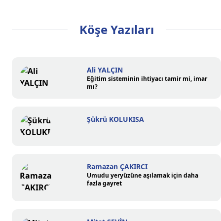
Köşe Yazıları
Ali YALÇIN
Eğitim sisteminin ihtiyacı tamir mi, imar
mı?
Şükrü KOLUKISA
Ramazan ÇAKIRCI
Umudu yeryüzüne aşılamak için daha
fazla gayret