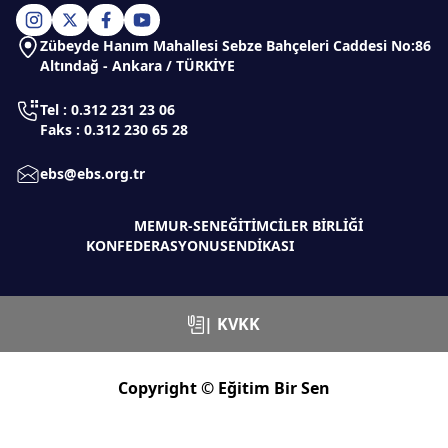
Zübeyde Hanım Mahallesi Sebze Bahçeleri Caddesi No:86
Altındağ - Ankara / TÜRKİYE
Tel : 0.312 231 23 06
Faks : 0.312 230 65 28
ebs@ebs.org.tr
MEMUR-SEN
EĞİTİMCİLER BİRLİĞİ
KONFEDERASYONU
SENDİKASI
| KVKK
Copyright © Eğitim Bir Sen