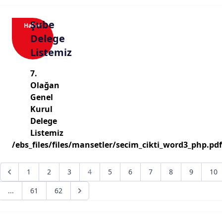
Şube
Haber
Delege
Listemiz
7.
Olağan
Genel
Kurul
Delege
Listemiz
/ebs_files/files/mansetler/secim_cikti_word3_php.pdf
1
2
3
4
5
6
7
8
9
10
...
61
62